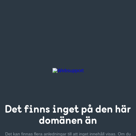
Det finns inget
på den här
domänen än
Det kan finnas flera anledningar till att inget innehåll visas. Om
du