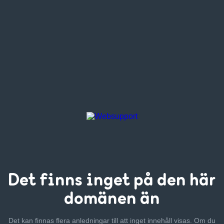
Det finns inget
på den här
domänen än
Det kan finnas flera anledningar till att inget innehåll visas. Om
du