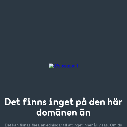
Det finns inget
på den här
domänen än
Det kan finnas flera anledningar till att inget innehåll visas. Om
du