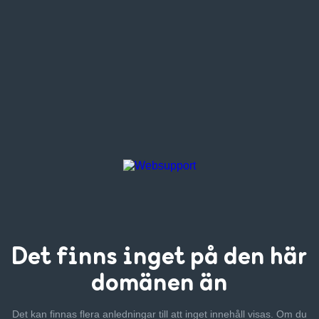
Det finns inget
på den här
domänen än
Det kan finnas flera anledningar till att inget innehåll visas. Om
du