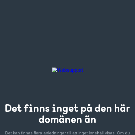
Det finns inget
på den här
domänen än
Det kan finnas flera anledningar till att inget innehåll visas. Om
du