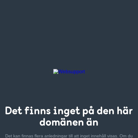
Det finns inget
på den här
domänen än
Det kan finnas flera anledningar till att inget innehåll visas. Om
du