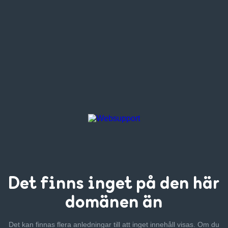
Det finns inget
på den här
domänen än
Det kan finnas flera anledningar till att inget innehåll visas. Om
du