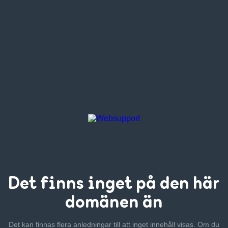
Det finns inget
på den här
domänen än
Det kan finnas flera anledningar till att inget innehåll visas. Om
du