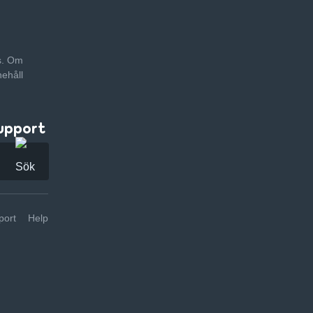
as. Om
nehåll
upport
ort
Help