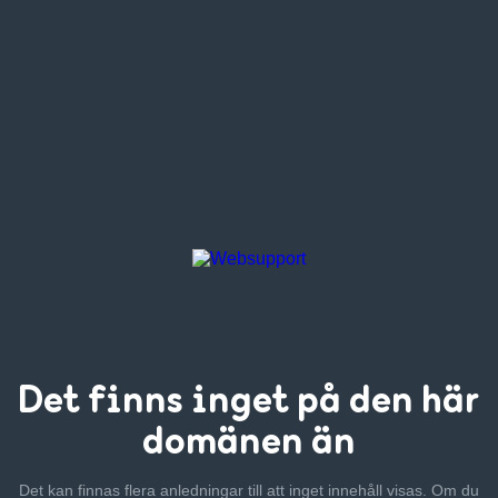
Det finns inget
på den här
domänen än
Det kan finnas flera anledningar till att inget innehåll visas. Om
du