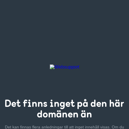
Det finns inget
på den här
domänen än
Det kan finnas flera anledningar till att inget innehåll visas. Om
du