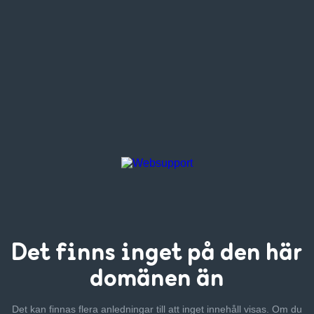
Det finns inget
på den här
domänen än
Det kan finnas flera anledningar till att inget innehåll visas. Om
du