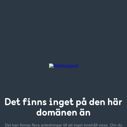
Det finns inget
på den här
domänen än
Det kan finnas flera anledningar till att inget innehåll visas. Om
du