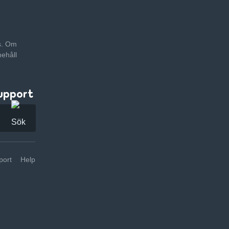
as. Om
nehåll
upport
ort
Help