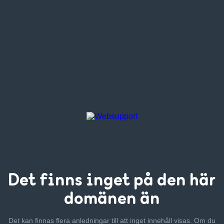
Det finns inget
på den här
domänen än
Det kan finnas flera anledningar till att inget innehåll visas. Om
du