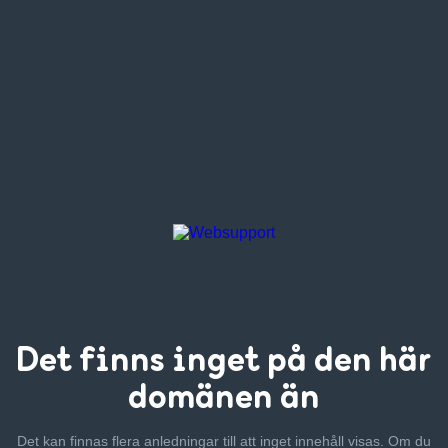
Det finns inget
på den här
domänen än
Det kan finnas flera anledningar till att inget innehåll visas. Om
du