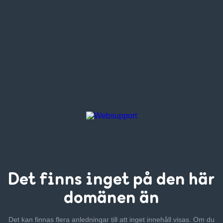
Det finns inget
på den här
domänen än
Det kan finnas flera anledningar till att inget innehåll visas. Om
du