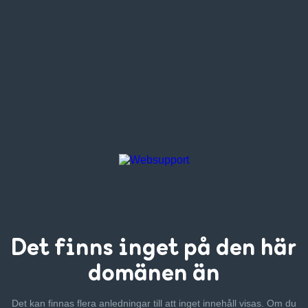
Det finns inget
på den här
domänen än
Det kan finnas flera anledningar till att inget innehåll visas. Om
du