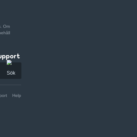
as. Om
nehåll
upport
ort
Help