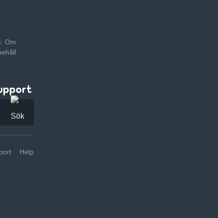
as. Om
nehåll
upport
ort
Help