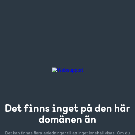
Det finns inget
på den här
domänen än
Det kan finnas flera anledningar till att inget innehåll visas. Om
du