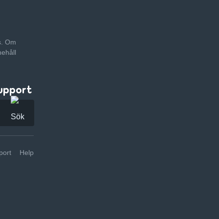
as. Om
nehåll
upport
ort
Help