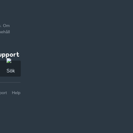
as. Om
nehåll
upport
ort
Help