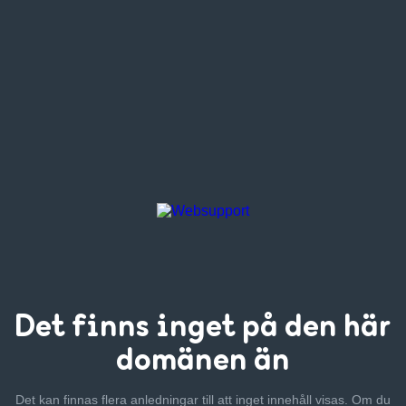
Det finns inget
på den här
domänen än
Det kan finnas flera anledningar till att inget innehåll visas. Om
du