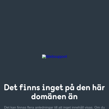
Det finns inget
på den här
domänen än
Det kan finnas flera anledningar till att inget innehåll visas. Om
du