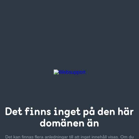
Det finns inget
på den här
domänen än
Det kan finnas flera anledningar till att inget innehåll visas. Om
du