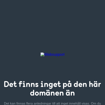
Det finns inget
på den här
domänen än
Det kan finnas flera anledningar till att inget innehåll visas. Om
du