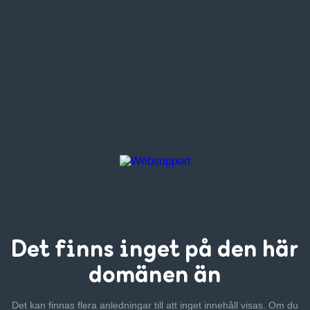
Det finns inget
på den här
domänen än
Det kan finnas flera anledningar till att inget innehåll visas. Om
du