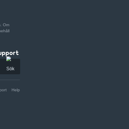
as. Om
nehåll
upport
ort
Help